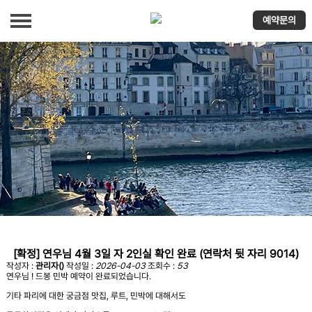
예약문의
편안한 객실
장점
파리 첫 도착!
역에서 숙소로
예약문의
예약확정
[확정] 연우님 4월 3일 자 2인실 확인 완료 (연락처 뒷 자리 9014)
작성자 :
관리자()
작성일 :
2026-04-03
조회수 :
53
연우님 ! 드봉 민박 예약이 완료되었습니다.
기타 파리에 대한 궁금점 맛집, 루트, 민박에 대해서도