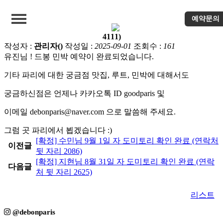
예약문의
[확정] 유진님 9월 1일 자 2인실 확인 완료 (연락처 뒷 자리
4111)
작성자 :
관리자()
작성일 :
2025-09-01
조회수 :
161
유진님 ! 드봉 민박 예약이 완료되었습니다.
편안한 객실
기타 파리에 대한 궁금점 맛집, 루트, 민박에 대해서도
장점
궁금하신점은 언제나 카카오톡 ID goodparis 및
이메일 debonparis@naver.com 으로 말씀해 주세요.
파리 첫 도착!
그럼 곳 파리에서 뵙겠습니다 :)
역에서 숙소로
[확정] 수민님 9월 1일 자 도미토리 확인 완료 (연락처
이전글
뒷 자리 2086)
[확정] 지현님 8월 31일 자 도미토리 확인 완료 (연락
예약문의
다음글
처 뒷 자리 2625)
예약확정
리스트
@debonparis