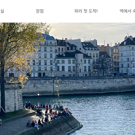
객실
장점
파리 첫 도착!
역에서 