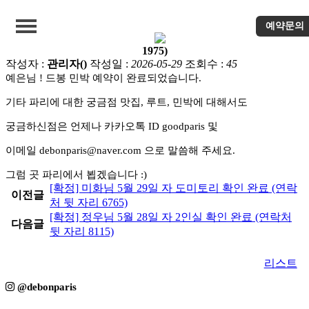
예약문의
[확정] 예은님 5월 29일 자 도미토리 확인 완료 (연락처 뒷 자리
1975)
작성자 :
관리자()
작성일 :
2026-05-29
조회수 :
45
예은님 ! 드봉 민박 예약이 완료되었습니다.
편안한 객실
기타 파리에 대한 궁금점 맛집, 루트, 민박에 대해서도
장점
궁금하신점은 언제나 카카오톡 ID goodparis 및
이메일 debonparis@naver.com 으로 말씀해 주세요.
파리 첫 도착!
그럼 곳 파리에서 뵙겠습니다 :)
[확정] 미화님 5월 29일 자 도미토리 확인 완료 (연락
역에서 숙소로
이전글
처 뒷 자리 6765)
[확정] 정우님 5월 28일 자 2인실 확인 완료 (연락처
다음글
예약문의
뒷 자리 8115)
리스트
예약확정
@debonparis