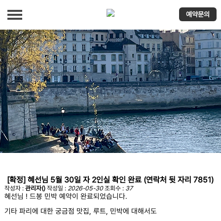
예약문의
편안한 객실
장점
파리 첫 도착!
역에서 숙소로
예약문의
예약확정
[확정] 혜선님 5월 30일 자 2인실 확인 완료 (연락처 뒷 자리 7851)
작성자 :
관리자()
작성일 :
2026-05-30
조회수 :
37
혜선님 ! 드봉 민박 예약이 완료되었습니다.
기타 파리에 대한 궁금점 맛집, 루트, 민박에 대해서도